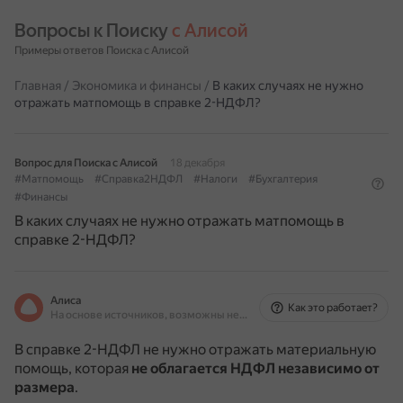
Вопросы к Поиску 
с Алисой
Примеры ответов Поиска с Алисой
Главная
/
Экономика и финансы
/
В каких случаях не нужно
отражать матпомощь в справке 2-НДФЛ?
Вопрос для Поиска с Алисой
18 декабря
#Матпомощь
#Справка2НДФЛ
#Налоги
#Бухгалтерия
#Финансы
В каких случаях не нужно отражать матпомощь в
справке 2-НДФЛ?
Алиса
Как это работает?
На основе источников, возможны неточности
В справке 2-НДФЛ не нужно отражать материальную
помощь, которая
не облагается НДФЛ независимо от
размера
.