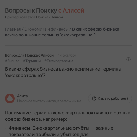
Вопросы к Поиску 
с Алисой
Примеры ответов Поиска с Алисой
Главная
/
Экономика и финансы
/
В каких сферах бизнеса
важно понимание термина 'ежеквартально'?
Вопрос для Поиска с Алисой
14 октября
#Бизнес
#Термины
#Ежеквартально
В каких сферах бизнеса важно понимание термина
'ежеквартально'?
Алиса
Как это работает?
На основе источников, возможны неточности
Понимание термина «ежеквартально» важно в разных
сферах бизнеса, например:
Финансы
.
Ежеквартальные отчёты — важные
показатели прибыли и убытков для