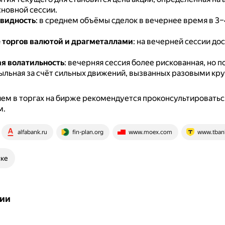
сновной сессии.
видность
: в среднем объёмы сделок в вечернее время в 3–
 торгов валютой и драгметаллами
: на вечерней сессии до
я волатильность
: вечерняя сессия более рискованная, но 
ыльная за счёт сильных движений, вызванных разовыми кр
ем в торгах на бирже рекомендуется проконсультироватьс
м.
alfabank.ru
fin-plan.org
www.moex.com
www.tbank
ске
ии