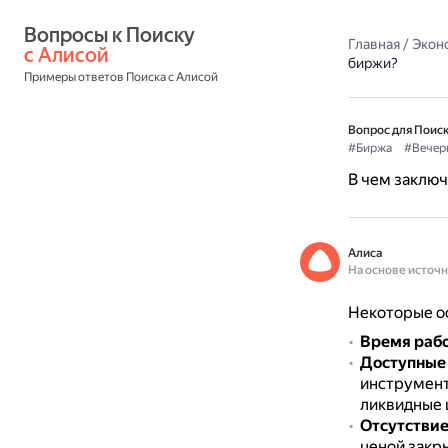
Вопросы к Поиску 
Главная
/
Экон
с Алисой
биржи?
Примеры ответов Поиска с Алисой
Вопрос для Поиск
#Биржа
#Вечер
В чем заключ
Алиса
На основе источ
Некоторые о
Время раб
Доступные
инструмент
ликвидные 
Отсутствие
ценой закры