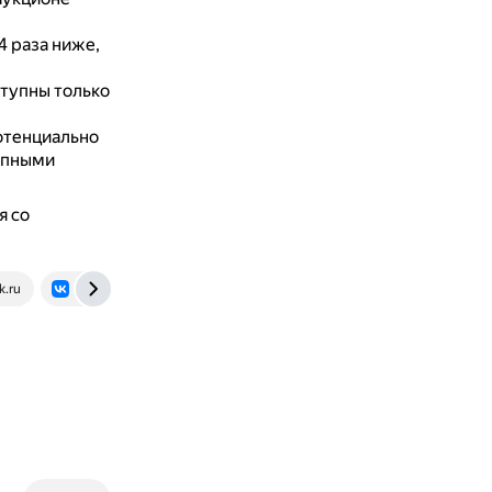
4 раза ниже,
ступны только
потенциально
упными
я со
.ru
vk.com