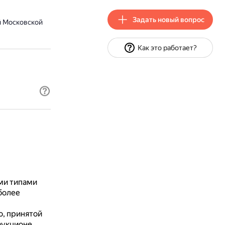
Задать новый вопрос
й Московской
Как это работает?
еми типами
более
о, принятой
аукционе