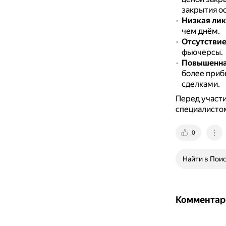
закрытия о
Низкая лик
чем днём.
Отсутствие
фьючерсы.
Повышенна
более приб
сделками.
Перед участи
специалисто
0
Найти в Пои
Комментар