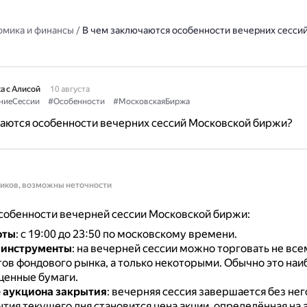
омика и финансы
/
В чем заключаются особенности вечерних сесси
а с Алисой
10 августа
ниеСессии
#Особенности
#МосковскаяБиржа
аются особенности вечерних сессий Московской биржи?
ников, возможны неточности
собенности вечерней сессии Московской биржи:
оты
: с 19:00 до 23:50 по московскому времени.
 инструменты
: на вечерней сессии можно торговать не вс
ов фондового рынка, а только некоторыми.
Обычно это наи
ценные бумаги.
 аукциона закрытия
: вечерняя сессия завершается без нег
тия текущего дня становится цена акции, определённая на 