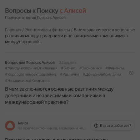
Вопросы к Поиску 
с Алисой
Примеры ответов Поиска с Алисой
Главная
/
Экономика и финансы
/
В чем заключаются основные
различия между дочерними и независимыми компаниями в
международной…
Вопрос для Поиска с Алисой
22 апреля
#МеждународныеОтношения
#Бизнес
#Экономика
#Финансы
#КорпоративноеУправление
#Различия
#ДочерниеКомпании
#НезависимыеКомпании
В чем заключаются основные различия между
дочерними и независимыми компаниями в
международной практике?
Алиса
Как это работает?
На основе источников, возможны неточности