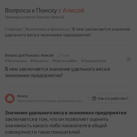
Вопросы к Поиску 
с Алисой
Примеры ответов Поиска с Алисой
Главная
/
Экономика и финансы
/
В чем заключается значение
удельного веса в экономике предприятия?
Вопрос для Поиска с Алисой
21 мая
#Экономика
#Финансы
#УдельныйВес
#Предприятие
В чем заключается значение удельного веса в
экономике предприятия?
Алиса
Как это работает?
На основе источников, возможны неточности
Значение удельного веса в экономике предприятия
заключается в том, что он позволяет оценить
значимость какого-либо показателя в общей
совокупности таких показателей.