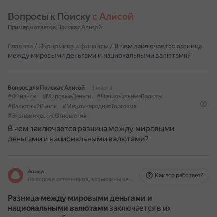
Вопросы к Поиску 
с Алисой
Примеры ответов Поиска с Алисой
Главная
/
Экономика и финансы
/
В чем заключается разница
между мировыми деньгами и национальными валютами?
Вопрос для Поиска с Алисой
3 марта
#Финансы
#МировыеДеньги
#НациональныеВалюты
#ВалютныйРынок
#МеждународнаяТорговля
#ЭкономическиеОтношения
В чем заключается разница между мировыми
деньгами и национальными валютами?
Алиса
Как это работает?
На основе источников, возможны неточности
Разница между мировыми деньгами и
национальными валютами
заключается в их