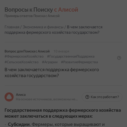
Вопросы к Поиску 
с Алисой
Примеры ответов Поиска с Алисой
Главная
/
Экономика и финансы
/
В чем заключается
поддержка фермерского хозяйства государством?
Вопрос для Поиска с Алисой
10 января
#ФермерскоеХозяйство
#ГосударственнаяПоддержка
#СельскоеХозяйство
#Аграрии
#РазвитиеФермерства
В чем заключается поддержка фермерского
хозяйства государством?
Алиса
Как это работает?
На основе источников, возможны неточности
Государственная поддержка фермерского хозяйства
может заключаться в следующих мерах
:
Субсидии
.
Фермеры, которые выращивают и