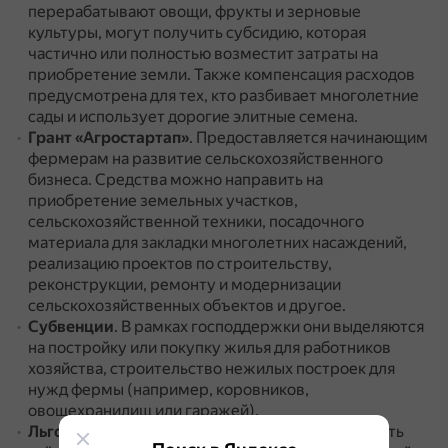
перерабатывают овощи, фрукты и зерновые
культуры, могут получить субсидию, которая
частично или полностью возместит затраты на
приобретение земли.
Также компенсация расходов
предусмотрена для тех, кто разбивает многолетние
сады и использует дорогие элитные семена.
Грант «Агростартап»
.
Предоставляется начинающим
фермерам на развитие сельскохозяйственного
бизнеса.
Средства можно направить на
приобретение земельных участков,
сельскохозяйственной техники, посадочного
материала для закладки многолетних насаждений,
реализацию проектов по строительству,
реконструкции, ремонту и модернизации
сельскохозяйственных объектов и другое.
Субвенции
.
В рамках господдержки они выделяются
на постройку или покупку жилья для работников
хозяйства, строительство нежилых построек для
нужд фермы (например, коровников,
овощехранилищ или гаражей).
Льготное кредитование
.
Аграрии могут получить