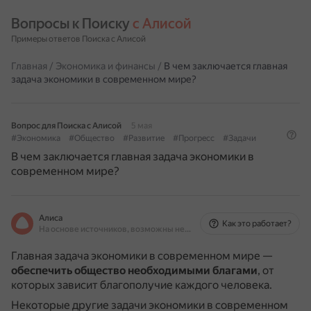
Вопросы к Поиску 
с Алисой
Примеры ответов Поиска с Алисой
Главная
/
Экономика и финансы
/
В чем заключается главная
задача экономики в современном мире?
Вопрос для Поиска с Алисой
5 мая
#Экономика
#Общество
#Развитие
#Прогресс
#Задачи
В чем заключается главная задача экономики в
современном мире?
Алиса
Как это работает?
На основе источников, возможны неточности
Главная задача экономики в современном мире —
обеспечить общество необходимыми благами
, от
которых зависит благополучие каждого человека.
Некоторые другие задачи экономики в современном