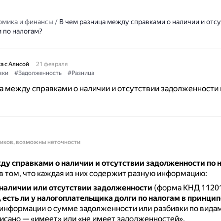
омика и финансы
/
В чем разница между справками о наличии и отс
 по налогам?
а с Алисой
21 февраля
вки
#Задолженность
#Разница
а между справками о наличии и отсутствии задолженности 
ников, возможны неточности
ду справками о наличии и отсутствии задолженности по 
в том, что каждая из них содержит разную информацию:
 наличии или отсутствии задолженности
(форма КНД 1120
 есть ли у налогоплательщика долги по налогам в принцип
информации о сумме задолженности или разбивки по видам
исано — «имеет» или «не имеет задолженностей».