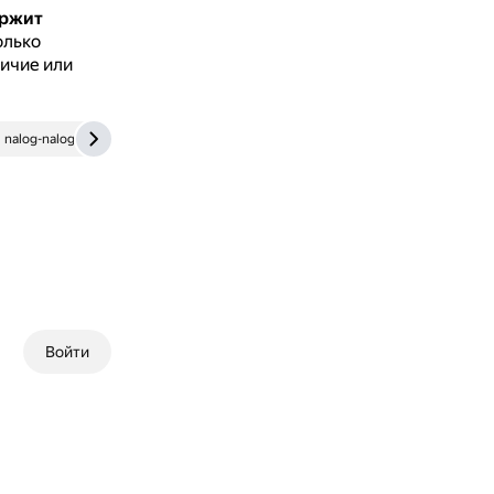
ржит
олько
ичие или
nalog-nalog.ru
mosconsultgroup.ru
its.1c.ru
www.buhgal
Войти