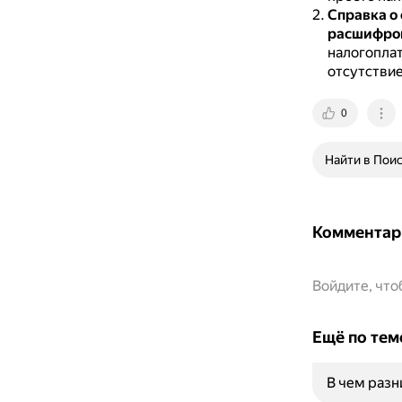
Справка о 
расшифров
налогоплат
отсутствие
0
Найти в Пои
Комментар
Войдите, чт
Ещё по тем
В чем раз