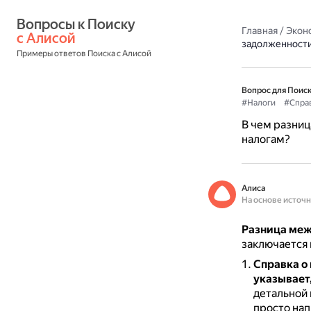
Вопросы к Поиску 
Главная
/
Экон
с Алисой
задолженности
Примеры ответов Поиска с Алисой
Вопрос для Поиск
#Налоги
#Спра
В чем разниц
налогам?
Алиса
На основе источ
Разница меж
заключается 
Справка о
указывает,
детальной 
просто нап