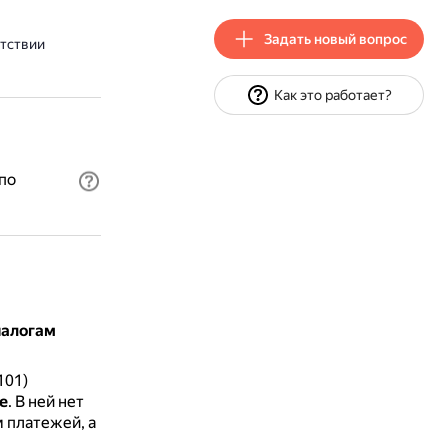
Задать новый вопрос
утствии
Как это работает?
по
налогам
101)
е
.
В ней нет
 платежей, а