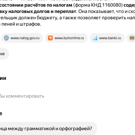
состоянии расчётов по налогам
(форма КНД 1160080)
соде
ку налоговых долгов и переплат
.
Она показывает, что и ск
ельщик должен бюджету, а также позволяет проверить нал
 пеней и штрафов.
www.nalog.gov.ru
www.buhonline.ru
www.banki.ru
ске
ии
обы комментировать
е
ница между грамматикой и орфографией?