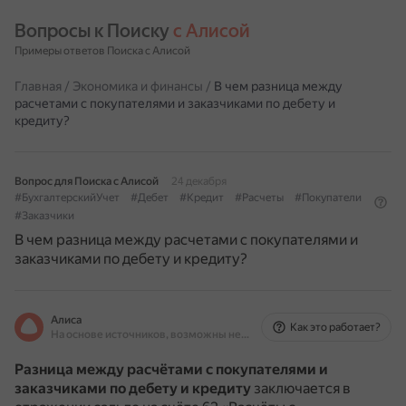
Вопросы к Поиску 
с Алисой
Примеры ответов Поиска с Алисой
Главная
/
Экономика и финансы
/
В чем разница между
расчетами с покупателями и заказчиками по дебету и
кредиту?
Вопрос для Поиска с Алисой
24 декабря
#БухгалтерскийУчет
#Дебет
#Кредит
#Расчеты
#Покупатели
#Заказчики
В чем разница между расчетами с покупателями и
заказчиками по дебету и кредиту?
Алиса
Как это работает?
На основе источников, возможны неточности
Разница между расчётами с покупателями и
заказчиками по дебету и кредиту
заключается в