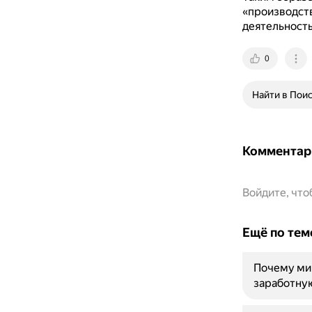
«производств
деятельность
0
Найти в Пои
Комментар
Войдите, чт
Ещё по тем
Почему ми
заработну