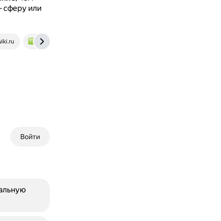
— сферу или
iki.ru
www.bolshoyvopros.ru
Войти
альную