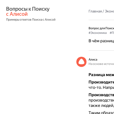
Вопросы к Поиску 
Главная
/
Экон
с Алисой
Примеры ответов Поиска с Алисой
Вопрос для Поиск
#Экономика
#П
В чём разни
Алиса
На основе источ
Разница меж
Производит
что-то.
Напри
Производст
производств
также людей,
Таким образ