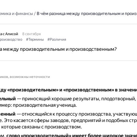
омика и финансы
/
В чём разница между производительным и прои
а с Алисой
8 сентября
роизводство
#Термины
#Различия
ца между производительным и производственным?
ников, возможны неточности
ду «производительным» и «производственным» в значени
ельный
— приносящий хорошие результаты, плодотворный,
мер: производительная ученица.
венный
— относящийся к процессу производства, участвую
е.
Это касается сферы заводов, предприятий и подобных стр
 которые связаны с производством.
ом,
слово «производительный» имеет более широкое знач