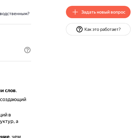
Задать новый вопрос
зводственным?
Как это работает?
и слов
.
 создающий
щий в
уктур, а
ение
, чем