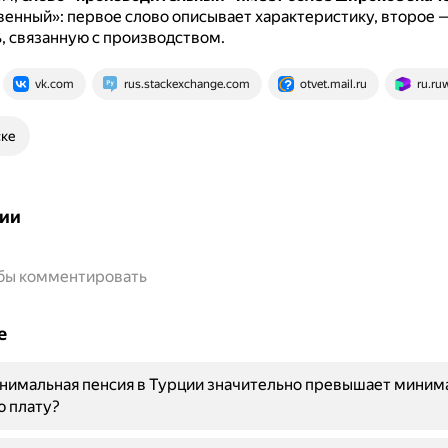
енный»: первое слово описывает характеристику, второе 
, связанную с производством.
vk.com
rus.stackexchange.com
otvet.mail.ru
ru.ruw
ске
ии
обы комментировать
е
нимальная пенсия в Турции значительно превышает миним
ю плату?