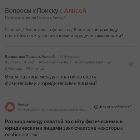
Вопросы к Поиску 
с Алисой
Примеры ответов Поиска с Алисой
Главная
/
Экономика и финансы
/
В чем разница между
оплатой по счету физическими и юридическими лицами?
Вопрос для Поиска с Алисой
18 февраля
#Оплата
#Счет
#ФизическиеЛица
#ЮридическиеЛица
#Разница
#Финансы
В чем разница между оплатой по счету
физическими и юридическими лицами?
Алиса
Как это работает?
На основе источников, возможны неточности
Разница между оплатой по счёту физическими и
юридическими лицами
заключается в некоторых
особенностях: