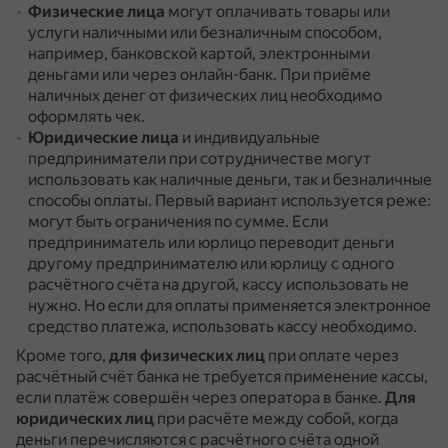
Физические лица
могут оплачивать товары или
услуги наличными или безналичным способом,
например, банковской картой, электронными
деньгами или через онлайн-банк.
При приёме
наличных денег от физических лиц необходимо
оформлять чек.
Юридические лица
и индивидуальные
предприниматели при сотрудничестве могут
использовать как наличные деньги, так и безналичные
способы оплаты.
Первый вариант используется реже:
могут быть ограничения по сумме.
Если
предприниматель или юрлицо переводит деньги
другому предпринимателю или юрлицу с одного
расчётного счёта на другой, кассу использовать не
нужно.
Но если для оплаты применяется электронное
средство платежа, использовать кассу необходимо.
Кроме того,
для физических лиц
при оплате через
расчётный счёт банка не требуется применение кассы,
если платёж совершён через оператора в банке.
Для
юридических лиц
при расчёте между собой, когда
деньги перечисляются с расчётного счёта одной