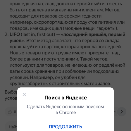
пришедшая на склад, должна первой выйти, то есть
быть отправлена в магазины или клиентам.
Метод
подходит для товаров со сроком годности,
например, скоропортящихся продуктов питания или
товаров, имеющих цикл (модные вещи, гаджеты).
LIFO
(last in, first out) —
«последний пришёл, первый
ушёл»
.
Этот метод означает, что первой со склада
должна уйти та партия, которая пришла последней.
Новые товары при отгрузке имеют приоритет над
более ранними поступлениями.
Такой метод
используют для товаров, не имеющих определённой
даты срока хранения при соблюдении подходящих
условий.
Например, он удобен для
крупногабаритных строительных материалов.
Выбор между методами зависит от конкретных
Поиск в Яндексе
условий и целей предприятия.
Сделать Яндекс основным поиском
0
buhguru.com
в Сhrome
odoo.ru
denvic.ru
ПРОДОЛЖИТЬ
Найти в Поиске