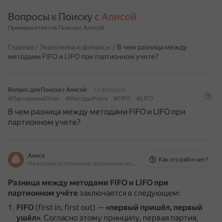
Вопросы к Поиску 
с Алисой
Примеры ответов Поиска с Алисой
Главная
/
Экономика и финансы
/
В чем разница между
методами FIFO и LIFO при партионном учете?
Вопрос для Поиска с Алисой
12 февраля
#ПартионныйУчет
#МетодыУчета
#FIFO
#LIFO
В чем разница между методами FIFO и LIFO при
партионном учете?
Алиса
Как это работает?
На основе источников, возможны неточности
Разница между методами FIFO и LIFO при
партионном учёте
заключается в следующем:
FIFO
(first in, first out) —
«первый пришёл, первый
ушёл»
.
Согласно этому принципу, первая партия,