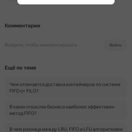
Комментарии
Войдите, чтобы комментировать
Войти
Ещё по теме
Чем отличается доставка контейнеров по системе
FIFO от FILO?
В каких отраслях бизнеса наиболее эффективен
метод FIFO?
В чем разница между LRU, FIFO и LFU алгоритмами