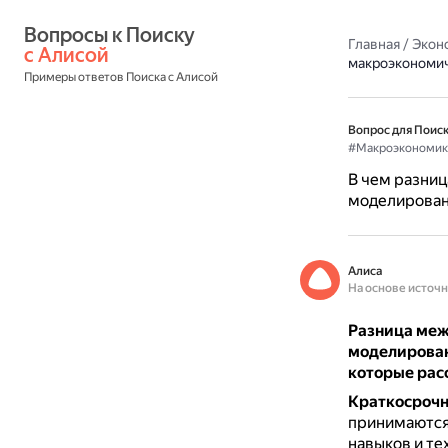
Вопросы к Поиску 
Главная
/
Экон
с Алисой
макроэкономи
Примеры ответов Поиска с Алисой
Вопрос для Поиск
#Макроэкономик
В чем разни
моделирова
Алиса
На основе источ
Разница меж
моделирован
которые рас
Краткосрочн
принимаются 
навыков и те