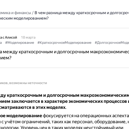
омика и финансы
/
В чем разница между краткосрочным и долгоср
ческим моделированием?
а с Алисой
18 марта
а
#Моделирование
#КраткосрочноеМоделирование
#ДолгосрочноеМоде
ца между краткосрочным и долгосрочным макроэкономиче
нием?
ников, возможны неточности
ду краткосрочным и долгосрочным макроэкономически
ием заключается в характере экономических процессов 
сматриваются в этих моделях
.
ое моделирование
фокусируется на операционных аспекта
с учётом ограничений, таких как персонал, оборудование, 
хнологии.
Уровень цен в таких моделях неустойчивый или