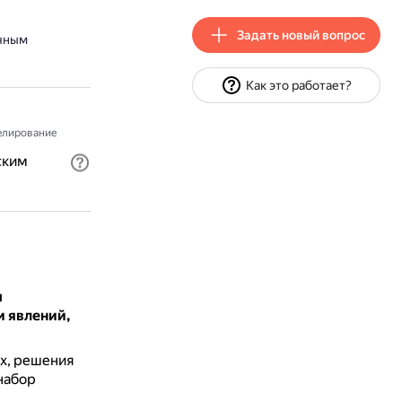
Задать новый вопрос
очным
Как это работает?
лирование
ским
м
и явлений,
х, решения
набор