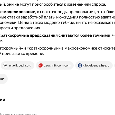
й, они не могут приспособиться к изменениям спроса.
е моделирование
, в свою очередь, предполагает, что общ
ные ставки заработной платы и ожидания полностью адапти
кономики.
Цены в таких моделях гибкие, ничто не оказывает 
проса и предложения.
краткосрочные предсказания считаются более точными
, 
е.
госрочный» и «краткосрочный» в макроэкономике относите
 привязки ко времени.
en.wikipedia.org
zaochnik-com.com
globalcentre.hse.ru
ске
ии
обы комментировать