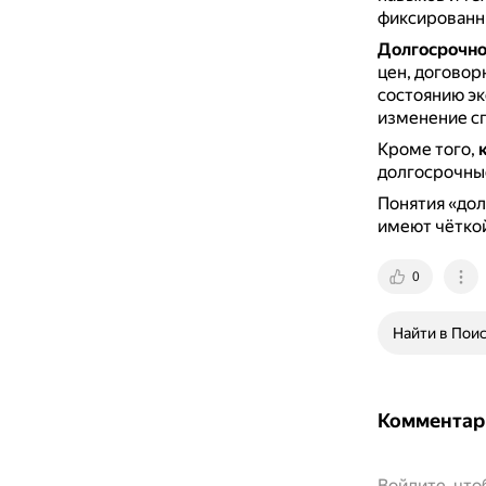
фиксированны
Долгосрочно
цен, договор
состоянию э
изменение с
Кроме того,
долгосрочны
Понятия «дол
имеют чёткой
0
Найти в Пои
Комментар
Войдите, чт