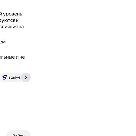
ий уровень
руются к
влияния на
чем
льные и не
study-i.ru
books.econ.msu.ru