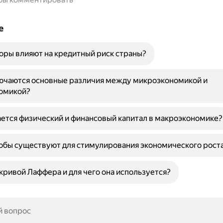
е
оры влияют на кредитный риск страны?
лючаются основные различия между микроэкономикой и
омикой?
ется физический и финансовый капитал в макроэкономике?
обы существуют для стимулирования экономического рост
 кривой Лаффера и для чего она используется?