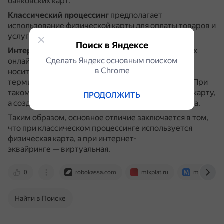
банковских карт.
Классический процессинг
предполагает
использование физической карты для оплаты товаров и
услуг, например, через терминал в магазине.
Поиск в Яндексе
Интернет-эквайринг
— это процессинг карточных
Сделать Яндекс основным поиском
онлайн-платежей, при котором нет физических
в Сhrome
носителей.
Для совершения покупок не нужен
терминал, все операции происходят виртуально.
При
таком способе можно не оформлять физическую карту,
ПРОДОЛЖИТЬ
а создать виртуальную в приложении своего банка.
Таким образом, основное отличие заключается в том,
что при классическом процессинге используется
физическая карта, а при интернет-
эквайринге — виртуальная.
0
robokassa.com
mixplat.ru
meeg.io
Найти в Поиске