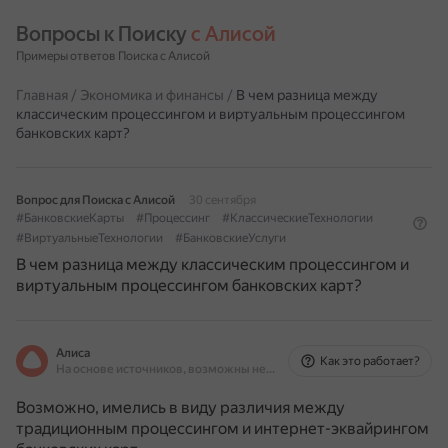
Вопросы к Поиску 
с Алисой
Примеры ответов Поиска с Алисой
Главная
/
Экономика и финансы
/
В чем разница между
классическим процессингом и виртуальным процессингом
банковских карт?
Вопрос для Поиска с Алисой
30 сентября
#БанковскиеКарты
#Процессинг
#КлассическиеТехнологии
#ВиртуальныеТехнологии
#БанковскиеУслуги
В чем разница между классическим процессингом и
виртуальным процессингом банковских карт?
Алиса
Как это работает?
На основе источников, возможны неточности
Возможно, имелись в виду различия между
традиционным процессингом и интернет-эквайрингом