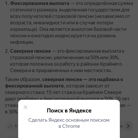
Фиксированная выплата
— это определённая сумма
статичного размера, выделенная государством для
всех получателей страховой пенсии (независимо от
возраста, инвалидности или в случае потери
кормильца).
Она является аналогом базовой части
пенсии и ежегодно индексируется на уровень
инфляции.
Северная пенсия
— это фиксированная выплата к
страховой пенсии, увеличенная на 50% или 30%,
которая положена за работу в районах Крайнего
Севера и в приравненных к ним местностях.
Таким образом,
северная пенсия — это надбавка к
фиксированной выплате
, которая зависит от
северного стажа: 15 лет стажа на Крайнем Севере
дают прибавку к фиксированной выплате в 50%, 20 лет
стажа в приравненных к Крайнему Северу регионах —
Поиск в Яндексе
в 30%.
Сделать Яндекс основным поиском
в Сhrome
0
www.banki.ru
www.rbc.ru
npfi.ru