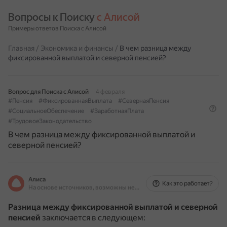
Вопросы к Поиску 
с Алисой
Примеры ответов Поиска с Алисой
Главная
/
Экономика и финансы
/
В чем разница между
фиксированной выплатой и северной пенсией?
Вопрос для Поиска с Алисой
4 февраля
#Пенсия
#ФиксированнаяВыплата
#СевернаяПенсия
#СоциальноеОбеспечение
#ЗаработнаяПлата
#ТрудовоеЗаконодательство
В чем разница между фиксированной выплатой и
северной пенсией?
Алиса
Как это работает?
На основе источников, возможны неточности
Разница между фиксированной выплатой и северной
пенсией
заключается в следующем: