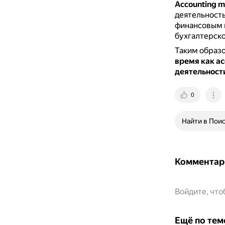
Accounting 
деятельность
финансовым 
бухгалтерско
Таким образ
время как ac
деятельност
0
Найти в Пои
Комментар
Войдите, чт
Ещё по тем