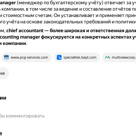
manager
(менеджер по бухгалтерскому учёту) отвечает за 
 компании, в том числе за ведение и составление отчётов п
и стоимостным счетам.
Он устанавливает и применяет при
го учёта на основе законодательных требований и политики
ом,
chief accountant — более широкая и ответственная долж
counting manager фокусируется на конкретных аспектах 
и компании
.
www.pcg-services.com
specialties.bayt.com
multiviewcorp
ске
ии
обы комментировать
е