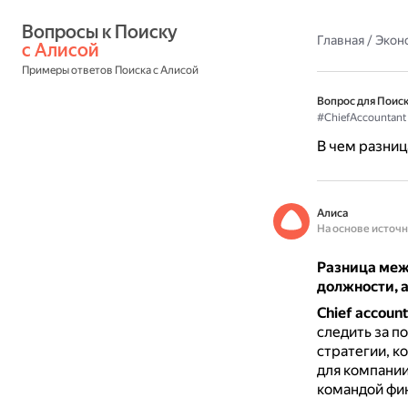
Вопросы к Поиску 
Главная
/
Экон
с Алисой
Примеры ответов Поиска с Алисой
Вопрос для Поиск
#ChiefAccountant
В чем разниц
Алиса
На основе источ
Разница межд
должности, а
Chief accoun
следить за п
стратегии, к
для компани
командой фи