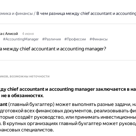
омика и финансы
/
В чем разница между chief accountant и accountin
а с Алисой
4 июня
#AccountingManager
#Различия
#Профессии
#Финансы
а между chief accountant и accounting manager?
ников, возможны неточности
у chief accountant и accounting manager заключается в н
 не в обязанностях
.
tant
(главный бухгалтер) может выполнять разные задачи, 
одготовкой всех финансовых документов, реализовывать ф
оторые создаёт руководство, или принимать инвестиционн
и.
В крупных организациях главный бухгалтер может руково
нансовых специалистов.