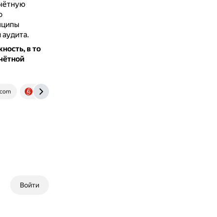
учётную
о
нципы
 аудита.
ность, в то
учётной
.com
www.klerk.ru
www.4cornerresources.com
Войти