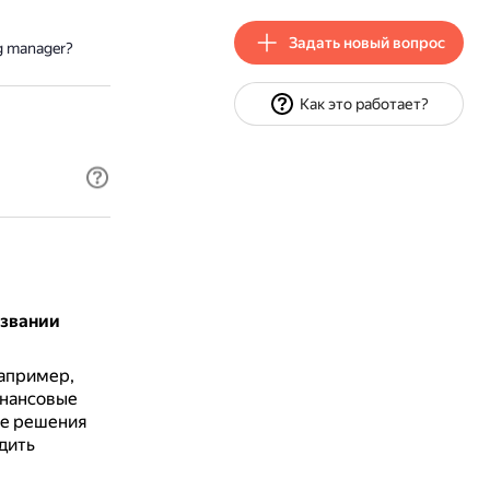
Задать новый вопрос
g manager?
Как это работает?
азвании
например,
инансовые
ые решения
дить