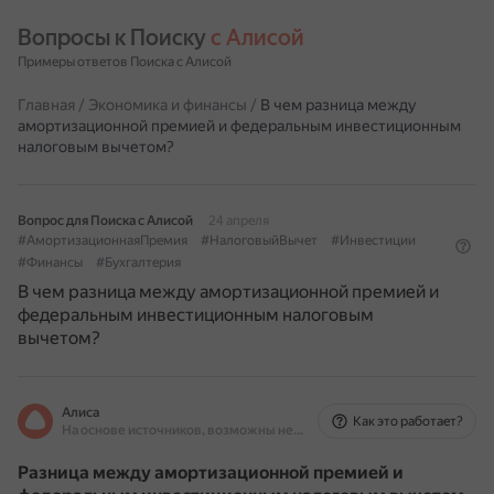
Вопросы к Поиску 
с Алисой
Примеры ответов Поиска с Алисой
Главная
/
Экономика и финансы
/
В чем разница между
амортизационной премией и федеральным инвестиционным
налоговым вычетом?
Вопрос для Поиска с Алисой
24 апреля
#АмортизационнаяПремия
#НалоговыйВычет
#Инвестиции
#Финансы
#Бухгалтерия
В чем разница между амортизационной премией и
федеральным инвестиционным налоговым
вычетом?
Алиса
Как это работает?
На основе источников, возможны неточности
Разница между амортизационной премией и