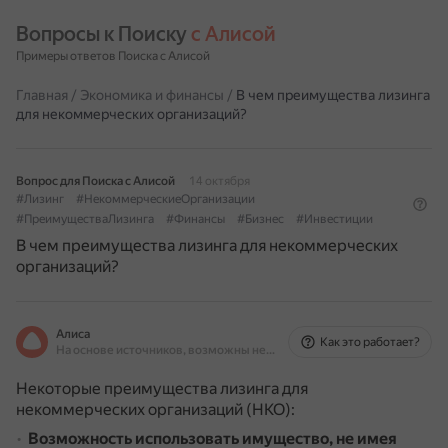
Вопросы к Поиску 
с Алисой
Примеры ответов Поиска с Алисой
Главная
/
Экономика и финансы
/
В чем преимущества лизинга
для некоммерческих организаций?
Вопрос для Поиска с Алисой
14 октября
#Лизинг
#НекоммерческиеОрганизации
#ПреимуществаЛизинга
#Финансы
#Бизнес
#Инвестиции
В чем преимущества лизинга для некоммерческих
организаций?
Алиса
Как это работает?
На основе источников, возможны неточности
Некоторые преимущества лизинга для
некоммерческих организаций (НКО):
Возможность использовать имущество, не имея