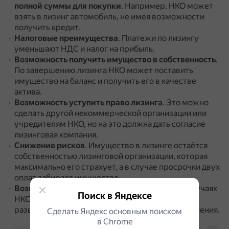
полной суммы для покупки
.
Например, НКО может
взять в лизинг автомобиль, не имея возможности
получить кредит.
Налоговые преимущества
.
Платежи по лизингу
уменьшают НДС и налог на прибыль.
Возможность получить имущество в собственность
.
По завершению лизинга НКО может поставить
имущество на баланс и получить его в качестве
актива.
Возможность уступить право лизинга
.
Это можно
сделать другой некоммерческой организации или
учредителям НКО, но на это должна дать согласие
лизинговая компания.
Снижение рисков
.
Имущество в лизинге остаётся
собственностью лизинговой организации, которая
максимально его страхует, а в случае просрочки двух
оплат забирает имущество.
Возможность получить скидку
.
В отдельных случаях
Поиск в Яндексе
НКО может получить скидку на имущество для
развития социально-ориентированного направления.
Сделать Яндекс основным поиском
в Сhrome