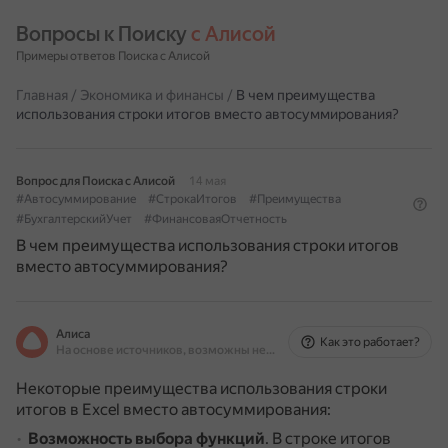
Вопросы к Поиску 
с Алисой
Примеры ответов Поиска с Алисой
Главная
/
Экономика и финансы
/
В чем преимущества
использования строки итогов вместо автосуммирования?
Вопрос для Поиска с Алисой
14 мая
#Автосуммирование
#СтрокаИтогов
#Преимущества
#БухгалтерскийУчет
#ФинансоваяОтчетность
В чем преимущества использования строки итогов
вместо автосуммирования?
Алиса
Как это работает?
На основе источников, возможны неточности
Некоторые преимущества использования строки
итогов в Excel вместо автосуммирования:
Возможность выбора функций
.
В строке итогов