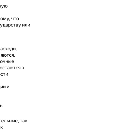
ную
ому, что
сударству или
асходы,
ляются.
точные
остаются в
ости
ии и
ь
ельные, так
ак