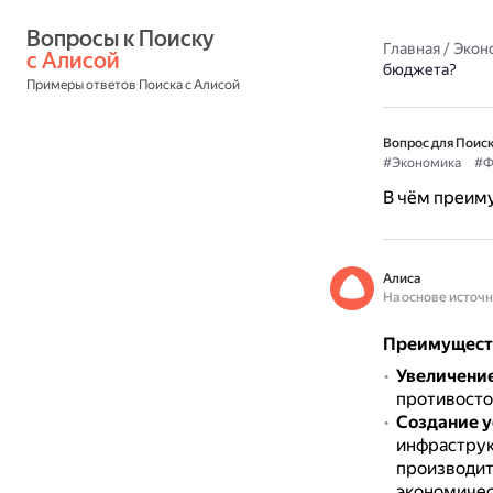
Вопросы к Поиску 
Главная
/
Экон
с Алисой
бюджета?
Примеры ответов Поиска с Алисой
Вопрос для Поиск
#Экономика
#Ф
В чём преим
Алиса
На основе источ
Преимуществ
Увеличение
противосто
Создание у
инфраструк
производит
экономичес