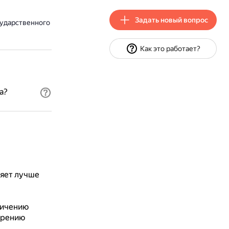
Задать новый вопрос
сударственного
Как это работает?
а?
яет лучше
личению
орению