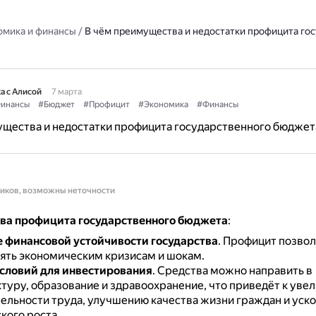
омика и финансы
/
В чём преимущества и недостатки профицита го
а с Алисой
7 марта
инансы
#Бюджет
#Профицит
#Экономика
#Финансы
ущества и недостатки профицита государственного бюджет
ников, возможны неточности
а профицита государственного бюджета
:
 финансовой устойчивости государства
.
Профицит позвол
ять экономическим кризисам и шокам.
словий для инвестирования
.
Средства можно направить в
туру, образование и здравоохранение, что приведёт к уве
ельности труда, улучшению качества жизни граждан и уск
кого роста.