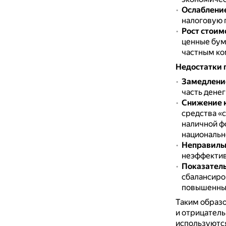
Ослабление
налоговую 
Рост стоим
ценные бума
частным ко
Недостатки 
Замедление
часть денег
Снижение 
средства «с
наличной ф
национальн
Неправильн
неэффектив
Показатель
сбалансиро
повышенные
Таким образо
и отрицатель
используются