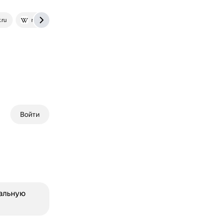
.ru
ru.wikipedia.org
Войти
альную