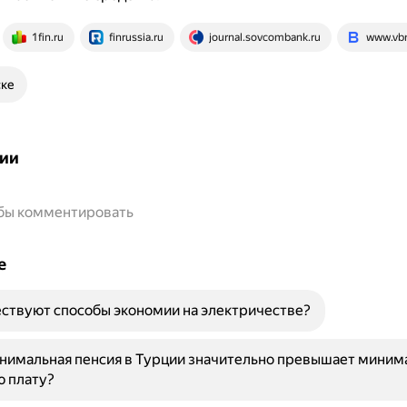
1fin.ru
finrussia.ru
journal.sovcombank.ru
www.vbr
ске
ии
обы комментировать
е
ствуют способы экономии на электричестве?
нимальная пенсия в Турции значительно превышает миним
ю плату?