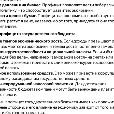
 давления на бизнес
.
Профицит позволяет вести либераль
политику, что способствует развитию экономики.
ости ценных бумаг
.
Профицитная экономика способствует т
ги растут в цене, независимо от того, принадлежат они го
мпаниям.
профицита государственного бюджета
:
 темпов экономического роста
.
Если доходы превышают р
 изымается из экономики, и темпы роста постепенно замед
конкурентоспособности национальной валюты
.
Если избы
идят без дела», например «замораживаются» на счетах или 
орме, это может привести к снижению конкурентоспособн
ой валюты.
ое использование средств
.
Это может привести к коррупц
ному расходованию государственных средств.
 непродуманной налоговой политики
.
Для достижения
ванности бюджета компании могут быть вынуждены платит
 налоги.
м, профицит государственного бюджета имеет как положит
ные стороны, и его влияние на экономику зависит от того, к
 избыточные средства.