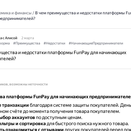
омика и финансы
/
В чем преимущества и недостатки платформы Fu
редпринимателей?
а с Алисой
2 марта
форма
#Преимущества
#Недостатки
#НачинающиеПредприниматели
ущества и недостатки платформы FunPay для начинающих
телей?
ников, возможны неточности
а платформы FunPay для начинающих предпринимателе
е транзакции
благодаря системе защиты покупателей.
День
йном счёте до момента получения товара покупателем.
ыбор аккаунтов
по доступным ценам.
льтры и сортировка
для быстрого поиска нужного товара.
ь ознакомиться с отзывами
других покупателей перед по