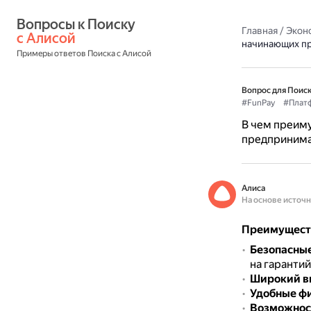
Вопросы к Поиску 
Главная
/
Экон
с Алисой
начинающих п
Примеры ответов Поиска с Алисой
Вопрос для Поиск
#FunPay
#Плат
В чем преим
предпринима
Алиса
На основе источ
Преимуществ
Безопасны
на гаранти
Широкий в
Удобные фи
Возможност