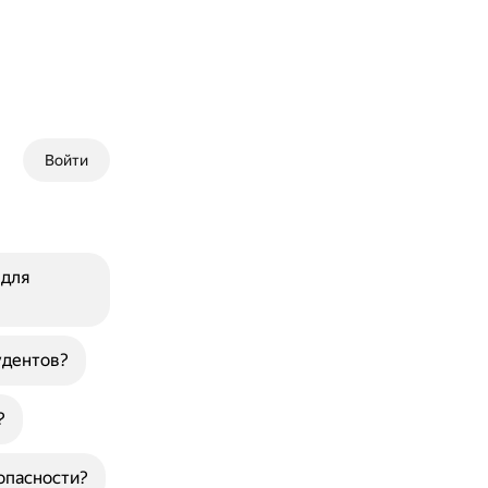
Войти
 для
удентов?
?
опасности?