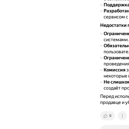
Поддержка
Разработа
сервисом с
Недостатки 
Ограничен
системами.
Обязательн
пользовате
Ограниченн
проведения
Комиссия
з
некоторые 
Не слишком
создаёт пр
Перед испол
продавце и у
0