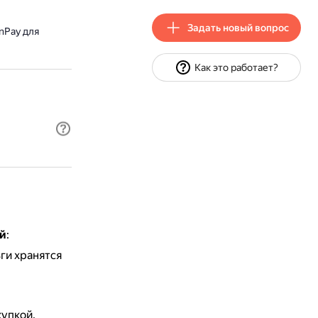
Задать новый вопрос
nPay для
Как это работает?
й
:
ги хранятся
купкой.