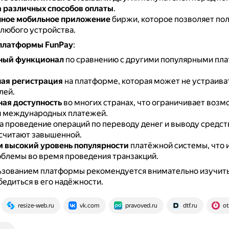
 различных способов оплаты
.
нное мобильное приложение
биржи, которое позволяет пол
 любого устройства.
платформы FunPay
:
ный функционал
по сравнению с другими популярными пл
ая регистрация
на платформе, которая может не устраива
лей.
ая доступность
во многих странах, что ограничивает воз
 международных платежей.
а проведение операций по переводу денег и выводу средст
считают завышенной.
 высокий уровень популярности
платёжной системы, что 
облемы во время проведения транзакций.
ьзованием платформы рекомендуется внимательно изучить
бедиться в его надёжности.
resize-web.ru
vk.com
pravoved.ru
dtf.ru
ot