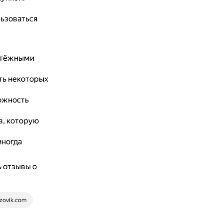
ьзоваться
атёжными
ть некоторых
можность
в, которую
иногда
 отзывы о
zovik.com