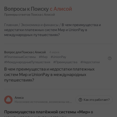
Вопросы к Поиску 
с Алисой
Примеры ответов Поиска с Алисой
Главная
/
Экономика и финансы
/
В чем преимущества и
недостатки платежных систем Мир и UnionPay в
международных путешествиях?
Вопрос для Поиска с Алисой
4 июня
#ПлатежныеСистемы
#Мир
#UnionPay
#МеждународныеПутешествия
#Преимущества
#Недостатки
В чем преимущества и недостатки платежных
систем Мир и UnionPay в международных
путешествиях?
Алиса
Как это работает?
На основе источников, возможны неточности
Преимущества платёжной системы «Мир»
в