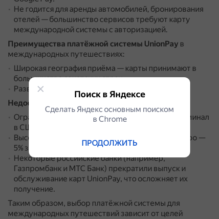
Не годится для аренды автомобилей, бронирования
отелей — большинство сервисов требуют карту
международной системы с авторизацией.
Преимущества платёжной системы UnionPay
в
международных путешествиях:
Широкая география приёма — карты принимают в
большинстве азиатских стран.
Развитая сеть терминалов в Азии.
Поиск в Яндексе
Недостатки платёжной системы UnionPay
:
Сделать Яндекс основным поиском
Ограниченная работа — найти работающий терминал
в Сhrome
в США или Европе непросто.
Высокие комиссии при работе с долларами и евро —
ПРОДОЛЖИТЬ
5% за снятие наличных (минимум |$5 или €5).
Некоторые российские банки (например,
Газпромбанк и МТС Банк) прекратили выпуск и
обслуживание карт UnionPay, что осложняет их
получение.
Таким образом, выбор платёжной системы для
международных путешествий зависит от целей