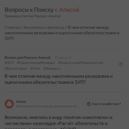
Вопросы к Поиску 
с Алисой
Примеры ответов Поиска с Алисой
Главная
/
Экономика и финансы
/
В чем отличие между
накопленными резервами и оценочными обязательствами в
ЗУП?
Вопрос для Поиска с Алисой
15 августа
#ЗУП
#НакопленныеРезервы
#ОценочныеОбязательства
#Бухгалтерия
#Учет
#Финансы
В чем отличие между накопленными резервами и
оценочными обязательствами в ЗУП?
Алиса
Как это работает?
На основе источников, возможны неточности
Возможно, имелись в виду понятия «накоплено» и
«исчислено» на вкладке «Расчёт обязательств и