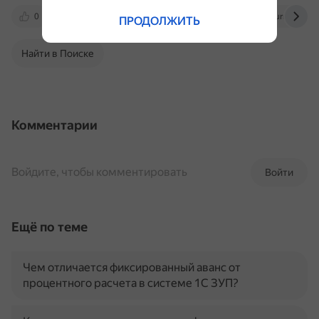
0
www.1ab.ru
assino.ru
it-murman.ru
ПРОДОЛЖИТЬ
Найти в Поиске
Комментарии
Войдите, чтобы комментировать
Войти
Ещё по теме
Чем отличается фиксированный аванс от
процентного расчета в системе 1С ЗУП?