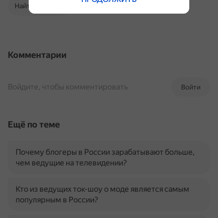
Найти в Поиске
Комментарии
Войдите, чтобы комментировать
Войти
Ещё по теме
Почему блогеры в России зарабатывают больше,
чем ведущие на телевидении?
Кто из ведущих ток-шоу о моде является самым
популярным в России?