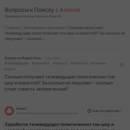
Вопросы к Поиску 
с Алисой
Примеры ответов Поиска с Алисой
Главная
/
Экономика и финансы
/
Сколько получают
телеведущие политических ток-шоу и новостей? За сколько их
покупают - сколько…
Вопрос из Яндекс Кью
7 декабря
#Телеведущие
#Зарплата
#Токшоу
#Новости
#Совесть
#Цена
Сколько получают телеведущие политических ток-
шоу и новостей? За сколько их покупают - сколько
стоит совесть человеческая?
Алиса
Как это работает?
На основе источников, возможны неточности
Заработок телеведущих политических ток-шоу и