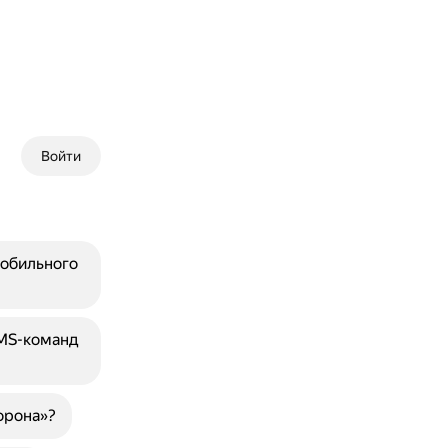
Войти
мобильного
SMS-команд
орона»?