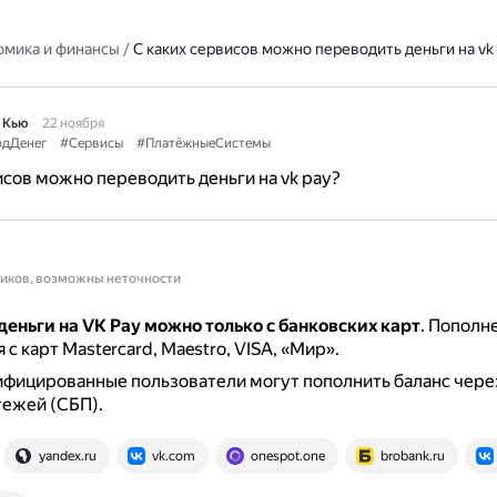
омика и финансы
/
С каких сервисов можно переводить деньги на vk
 Кью
22 ноября
одДенег
#Сервисы
#ПлатёжныеСистемы
исов можно переводить деньги на vk pay?
ников, возможны неточности
еньги на VK Pay можно только с банковских карт
.
Пополне
с карт Mastercard, Maestro, VISA, «Мир».
ифицированные пользователи могут пополнить баланс чере
тежей (СБП).
yandex.ru
vk.com
onespot.one
brobank.ru