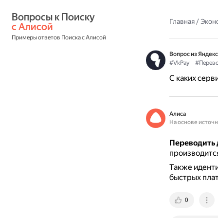
Вопросы к Поиску 
Главная
/
Экон
с Алисой
Примеры ответов Поиска с Алисой
Вопрос из Яндекс
#VkPay
#Перев
С каких серв
Алиса
На основе источ
Переводить д
производится 
Также идент
быстрых пла
0