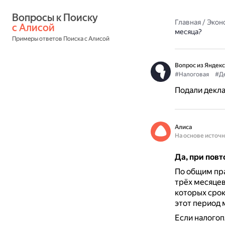
Вопросы к Поиску 
Главная
/
Экон
с Алисой
месяца?
Примеры ответов Поиска с Алисой
Вопрос из Яндекс
#Налоговая
#Де
Подали декла
Алиса
На основе источ
Да, при пов
По общим пра
трёх месяцев
которых срок
этот период 
Если налогоп