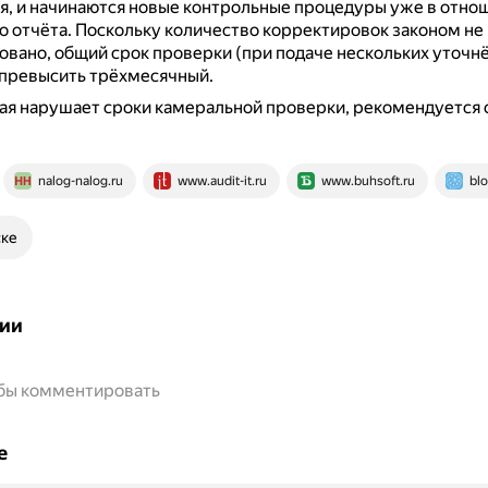
, и начинаются новые контрольные процедуры уже в отно
о отчёта.
Поскольку количество корректировок законом не
вано, общий срок проверки (при подаче нескольких уточн
 превысить трёхмесячный.
ая нарушает сроки камеральной проверки, рекомендуется 
nalog-nalog.ru
www.audit-it.ru
www.buhsoft.ru
blo
ске
ии
обы комментировать
е