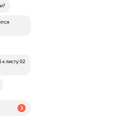
ии?
ится
 к листу 02