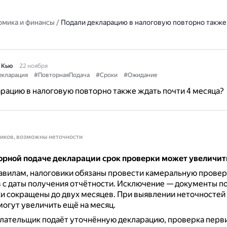
омика и финансы
/
Подали декларацию в налоговую повторно также 
 Кью
22 ноября
кларация
#ПовторнаяПодача
#Сроки
#Ожидание
рацию в налоговую повторно также ждать почти 4 месяца?
ников, возможны неточности
торной подаче декларации срок проверки может увеличит
вилам, налоговики обязаны провести камеральную провер
 с даты получения отчётности.
Исключение — документы по
и сокращены до двух месяцев.
При выявлении неточностей 
могут увеличить ещё на месяц.
лательщик подаёт уточнённую декларацию, проверка перв