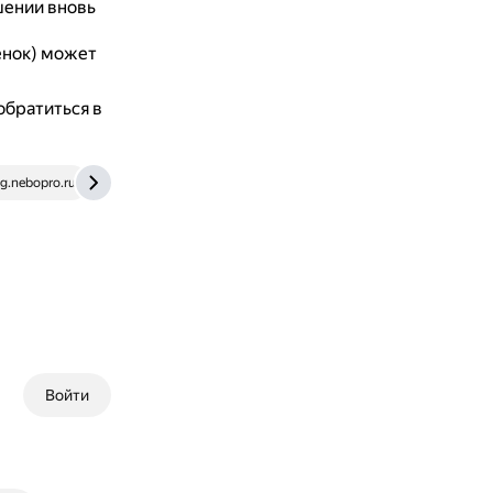
шении вновь
ёнок) может
обратиться в
g.nebopro.ru
blog.domclick.ru
Войти