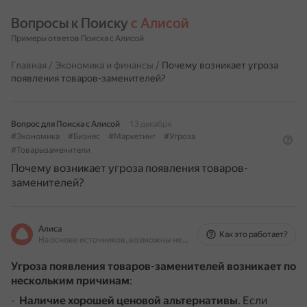
Вопросы к Поиску 
с Алисой
Примеры ответов Поиска с Алисой
Главная
/
Экономика и финансы
/
Почему возникает угроза
появления товаров-заменителей?
Вопрос для Поиска с Алисой
13 декабря
#Экономика
#Бизнес
#Маркетинг
#Угроза
#Товарызаменители
Почему возникает угроза появления товаров-
заменителей?
Алиса
Как это работает?
На основе источников, возможны неточности
Угроза появления товаров-заменителей возникает по
нескольким причинам
:
Наличие хорошей ценовой альтернативы
.
Если