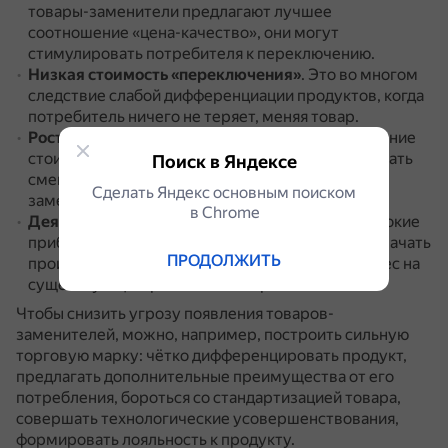
товары-заменители предлагают лучшее
соотношение «цена-качество», они могут
стимулировать потребителя к переключению.
Низкая стоимость «переключения»
.
Это во многом
следствие слабой дифференциации продуктов, когда
потребитель ничего не теряет, меняя товар.
Рост цен на ключевые ресурсы
.
Резкое повышение
стоимости сырья и энергоресурсов может вызвать
Поиск в Яндексе
смену поставщиков и поиск дешёвых товаров-
Сделать Яндекс основным поиском
заменителей.
в Сhrome
Деятельность крупных игроков
.
Если у них высокие
прибыли на альтернативных рынках, они могут начать
ПРОДОЛЖИТЬ
производить товары-заменители и делать бизнес на
существующем рынке менее прибыльным.
Чтобы снизить угрозу появления товаров-
заменителей, можно, например, построить сильную
торговую марку: чётко дифференцировать продукт,
предлагать дополнительные преимущества от его
потребления, бороться со стандартизацией товара,
совершать технологические усовершенствования,
формировать лояльность к продукту.