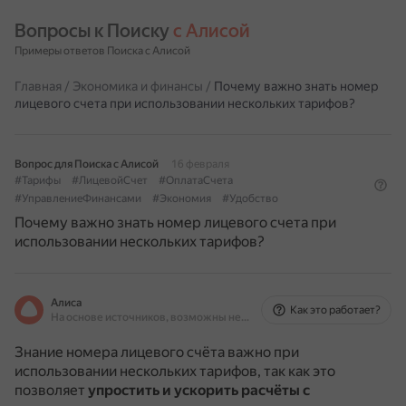
Вопросы к Поиску 
с Алисой
Примеры ответов Поиска с Алисой
Главная
/
Экономика и финансы
/
Почему важно знать номер
лицевого счета при использовании нескольких тарифов?
Вопрос для Поиска с Алисой
16 февраля
#Тарифы
#ЛицевойСчет
#ОплатаСчета
#УправлениеФинансами
#Экономия
#Удобство
Почему важно знать номер лицевого счета при
использовании нескольких тарифов?
Алиса
Как это работает?
На основе источников, возможны неточности
Знание номера лицевого счёта важно при
использовании нескольких тарифов, так как это
позволяет
упростить и ускорить расчёты с