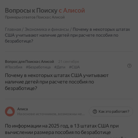
Вопросы к Поиску 
с Алисой
Примеры ответов Поиска с Алисой
Главная
/
Экономика и финансы
/
Почему в некоторых штатах
США учитывают наличие детей при расчете пособия по
безработице?
Вопрос для Поиска с Алисой
21 сентября
#Пособия
#Безработица
#Дети
#США
Почему в некоторых штатах США учитывают
наличие детей при расчете пособия по
безработице?
Алиса
Как это работает?
На основе источников, возможны неточности
По информации на 2025 год, в 13 штатах США при
вычислении размера пособия по безработице