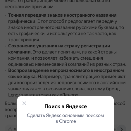
вместо транскрипции может использоваться по
нескольким причинам:
Точная передача знаков иностранного названия
графически
.
Этот способ предполагает передачу
знаков иностранного названия русскими буквами, то
есть графически, и используется не так часто, как
транскрипция.
Сохранение указания на страну регистрации
компании
.
Это делает понятным, из какой страны
компания, и позволяет избежать смешения
одинаковых наименований компаний из разных стран.
Воспроизведение непроизносимого в иностранном
языке звука
.
Например, транслитерацию применяют
для воспроизведения непроизносимого в английском
языке звука «r» в окончаниях слова, поэтому бренд
Lenor запатентован как «Ленор».
Большинство компаний применяют смешанный способ
Поиск в Яндексе
воспроизведения названия, когда используется и
Сделать Яндекс основным поиском
транслитерация, и транскрипция.
в Сhrome
0
www.cossa.ru
lawtran.ru
statusname.