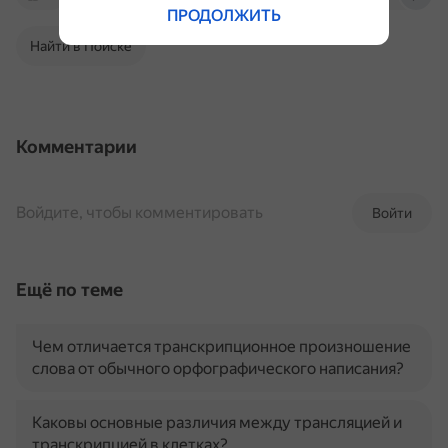
ПРОДОЛЖИТЬ
Найти в Поиске
Комментарии
Войдите, чтобы комментировать
Войти
Ещё по теме
Чем отличается транскрипционное произношение
слова от обычного орфографического написания?
Каковы основные различия между трансляцией и
транскрипцией в клетках?