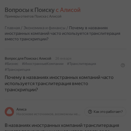
Вопросы к Поиску 
с Алисой
Примеры ответов Поиска с Алисой
Главная
/
Экономика и финансы
/
Почему в названиях
иностранных компаний часто используется транслитерация
вместо транскрипции?
Вопрос для Поиска с Алисой
26 января
#Бизнес
#ИностранныеКомпании
#Транслитерация
#Транскрипция
Почему в названиях иностранных компаний часто
используется транслитерация вместо
транскрипции?
Алиса
Как это работает?
На основе источников, возможны неточности
В названиях иностранных компаний транслитерация