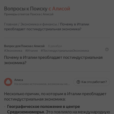
Вопросы к Поиску 
с Алисой
Примеры ответов Поиска с Алисой
Главная
/
Экономика и финансы
/
Почему в Италии
преобладает постиндустриальная экономика?
Вопрос для Поиска с Алисой
8 декабря
#Экономика
#Италия
#ПостиндустриальнаяЭкономика
Почему в Италии преобладает постиндустриальная
экономика?
Алиса
Как это работает?
На основе источников, возможны неточности
Несколько причин, по которым в Италии преобладает
постиндустриальная экономика:
Географическое положение в центре
Средиземноморья
.
Это повлияло на международную