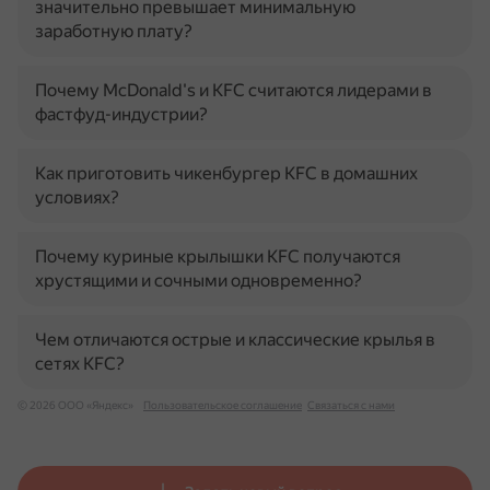
значительно превышает минимальную
заработную плату?
Почему McDonald's и KFC считаются лидерами в
фастфуд-индустрии?
Как приготовить чикенбургер KFC в домашних
условиях?
Почему куриные крылышки KFC получаются
хрустящими и сочными одновременно?
Чем отличаются острые и классические крылья в
сетях KFC?
© 2026 ООО «Яндекс»
Пользовательское соглашение
Связаться с нами