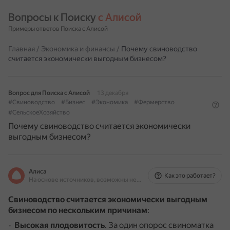
Вопросы к Поиску 
с Алисой
Примеры ответов Поиска с Алисой
Главная
/
Экономика и финансы
/
Почему свиноводство
считается экономически выгодным бизнесом?
Вопрос для Поиска с Алисой
13 декабря
#Свиноводство
#Бизнес
#Экономика
#Фермерство
#СельскоеХозяйство
Почему свиноводство считается экономически
выгодным бизнесом?
Алиса
Как это работает?
На основе источников, возможны неточности
Свиноводство считается экономически выгодным
бизнесом по нескольким причинам
:
Высокая плодовитость
.
За один опорос свиноматка