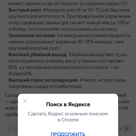
может принести до 20 поросят (в среднем около 12).
Быстрый рост
.
Молодняк растёт в 10–12 раз быстрее
крупного рогатого скота.
При правильном кормлении
полугодовалые свиньи достигают живой массы 100 кг
и более, что позволяет использовать их на мясо.
Экономное питание
.
На каждый килограмм прироста
свиньи затрачивают корма на 30–35% меньше, чем
крупный рогатый скот.
Высокий убойный выход
.
Убойный выход (вес туши
по отношению к живому весу) у свиньи составляет
85%, а у молодняка крупного рогатого скота — не
более 60%.
Высокий спрос на продукцию
.
И мясо, и сало очень
популярны среди потребителей.
Согласно аналитическим данным, разведение свиней
— одна из самых рентабельных отраслей в российском
Поиск в Яндексе
животноводстве, дающая в среднем около 20% чистой
Сделать Яндекс основным поиском
прибыли.
в Сhrome
0
dzen.ru
xn--80ajgpcpbhkds4a4g.xn--p1ai
ПРОДОЛЖИТЬ