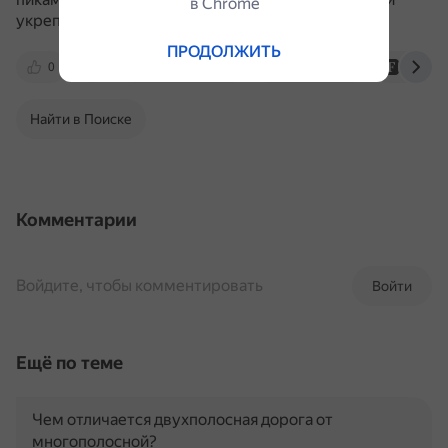
в Сhrome
укрепить доверие потребителей.
ПРОДОЛЖИТЬ
0
www.biztotal.ru
www.spot.uz
forbes.
Найти в Поиске
Комментарии
Войдите, чтобы комментировать
Войти
Ещё по теме
Чем отличается двухполосная дорога от
многополосной?