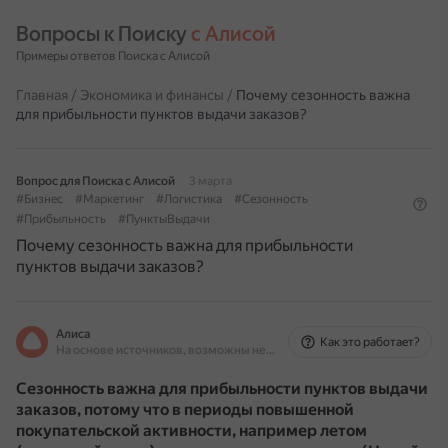
Вопросы к Поиску 
с Алисой
Примеры ответов Поиска с Алисой
Главная
/
Экономика и финансы
/
Почему сезонность важна
для прибыльности пунктов выдачи заказов?
Вопрос для Поиска с Алисой
3 марта
#Бизнес
#Маркетинг
#Логистика
#Сезонность
#Прибыльность
#ПунктыВыдачи
Почему сезонность важна для прибыльности
пунктов выдачи заказов?
Алиса
Как это работает?
На основе источников, возможны неточности
Сезонность важна для прибыльности пунктов выдачи
заказов, потому что в периоды повышенной
покупательской активности, например летом