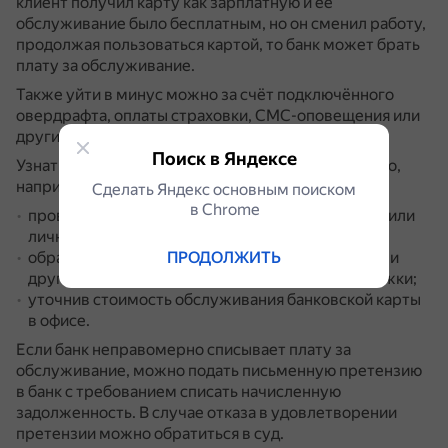
клиент получил карту как зарплатную и её
обслуживание было бесплатным, но он сменил работу,
продолжая пользоваться картой, то банк может брать
плату за обслуживание.
Также уйти в минус можно за счёт подключённого
овердрафта, оплаты страховки, СМС-оповещения или
других услуг.
Поиск в Яндексе
Узнать, сколько стоит обслуживание карты, можно,
например:
Сделать Яндекс основным поиском
в Сhrome
проверив тарифный план к счёту в приложении или
личном кабинете на сайте банка;
обратившись на горячую линию, в онлайн-чат или
ПРОДОЛЖИТЬ
другим способом связаться со службой поддержки;
уточнив стоимость обслуживания банковской карты
в офисе.
Если банк неправомерно списывает плату за
обслуживание, можно подать письменную претензию
в банк с требованием списать начисленную
задолженность.
В случае отказа в удовлетворении
претензии можно обратиться в суд.