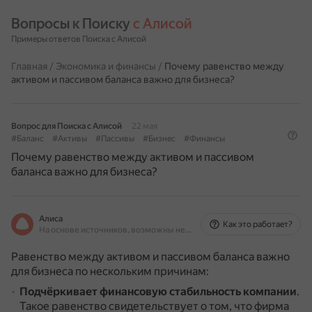
Вопросы к Поиску 
с Алисой
Примеры ответов Поиска с Алисой
Главная
/
Экономика и финансы
/
Почему равенство между
активом и пассивом баланса важно для бизнеса?
Вопрос для Поиска с Алисой
22 мая
#Баланс
#Активы
#Пассивы
#Бизнес
#Финансы
Почему равенство между активом и пассивом
баланса важно для бизнеса?
Алиса
Как это работает?
На основе источников, возможны неточности
Равенство между активом и пассивом баланса важно
для бизнеса по нескольким причинам:
Подчёркивает финансовую стабильность компании
.
Такое равенство свидетельствует о том, что фирма