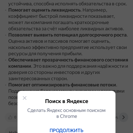
устойчива, способна исполнять обязательства в срок.
Помогает оценить ликвидность
.
Например,
коэффициент быстрой ликвидности показывает,
может ли компания погашать краткосрочные
обязательства за счёт наиболее ликвидных активов.
Позволяет выявить потенциал долгосрочного роста
.
Оценка активов и пассивов помогает оценить,
насколько эффективно предприятие использует свои
ресурсы для получения прибыли.
Обеспечивает прозрачность финансового состояния
компании
.
Это важно для поддержания надёжности и
доверия со стороны инвесторов и других
заинтересованных сторон.
Помогает оптимизировать финансовые потоки
.
Поддержание баланса между активами и пассивами
позволяет гарантировать экономическую
Поиск в Яндексе
безопасность на долгосрочную перспективу.
Сделать Яндекс основным поиском
в Сhrome
0
www.arenda1c.ru
noboring-finance.ru
ПРОДОЛЖИТЬ
Найти в Поиске