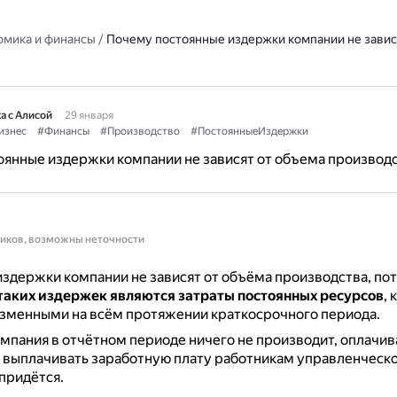
омика и финансы
/
Почему постоянные издержки компании не завис
а с Алисой
29 января
изнес
#Финансы
#Производство
#ПостоянныеИздержки
янные издержки компании не зависят от объема производ
ников, возможны неточности
здержки компании не зависят от объёма производства, по
таких издержек являются затраты постоянных ресурсов
,
изменными на всём протяжении краткосрочного периода.
мпания в отчётном периоде ничего не производит, оплачив
 выплачивать заработную плату работникам управленческо
 придётся.