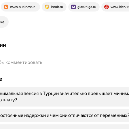
www.business.ru
intuit.ru
glavkniga.ru
www.klerk.r
ске
ии
обы комментировать
е
нимальная пенсия в Турции значительно превышает миним
ю плату?
постоянные издержки и чем они отличаются от переменных