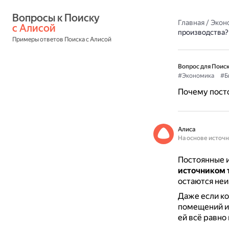
Вопросы к Поиску 
Главная
/
Экон
с Алисой
производства?
Примеры ответов Поиска с Алисой
Вопрос для Поиск
#Экономика
#Б
Почему посто
Алиса
На основе источ
Постоянные и
источником 
остаются не
Даже если ко
помещений и
ей всё равно