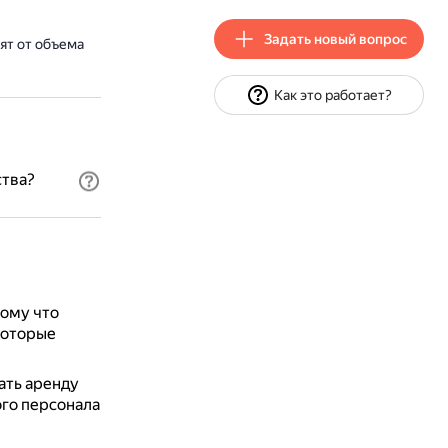
Задать новый вопрос
ят от объема
Как это работает?
ства?
тому что
 которые
ать аренду
го персонала