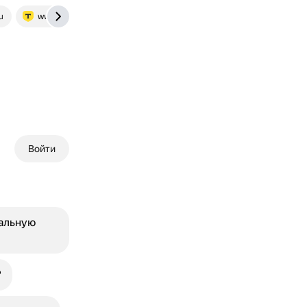
u
www.tbank.ru
Войти
альную
?