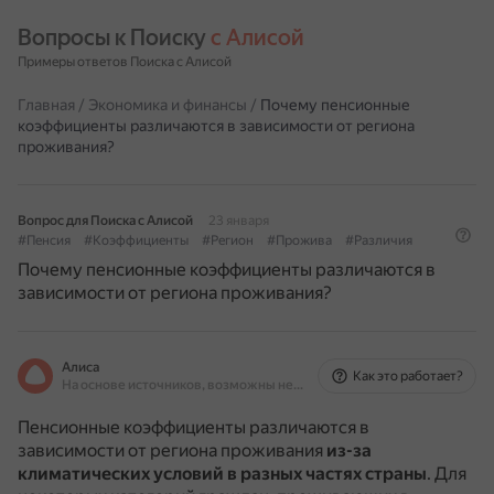
Вопросы к Поиску 
с Алисой
Примеры ответов Поиска с Алисой
Главная
/
Экономика и финансы
/
Почему пенсионные
коэффициенты различаются в зависимости от региона
проживания?
Вопрос для Поиска с Алисой
23 января
#Пенсия
#Коэффициенты
#Регион
#Прожива
#Различия
Почему пенсионные коэффициенты различаются в
зависимости от региона проживания?
Алиса
Как это работает?
На основе источников, возможны неточности
Пенсионные коэффициенты различаются в
зависимости от региона проживания
из-за
климатических условий в разных частях страны
.
Для