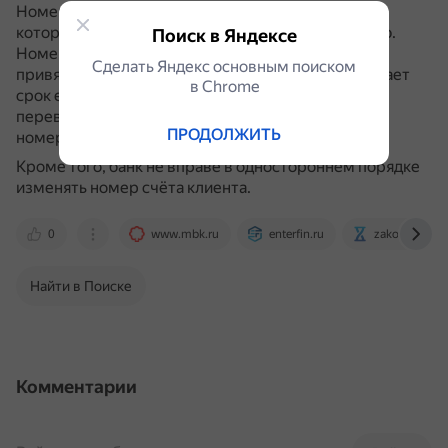
Номер карты — это внешний идентификатор, по
которому платёжная система проводит операцию.
Поиск в Яндексе
Номер счёта — внутренний реквизит, к которому
Сделать Яндекс основным поиском
привязаны деньги.
Если карта теряется или истекает
в Сhrome
срок её действия, деньги остаются на счёте, а
перевыпущенную карту привязывают к тому же
ПРОДОЛЖИТЬ
номеру счёта.
Кроме того, банк не вправе в одностороннем порядке
изменять номер счёта клиента.
0
www.mbk.ru
enterfin.ru
zakon.ru
Найти в Поиске
Комментарии