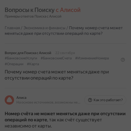
Вопросы к Поиску 
с Алисой
Примеры ответов Поиска с Алисой
Главная
/
Экономика и финансы
/
Почему номер счета может
меняться даже при отсутствии операций по карте?
Вопрос для Поиска с Алисой
22 сентября
#БанковскиеУслуги
#БанковскиеСчета
#ИзменениеНомера
#Операции
#Карта
Почему номер счета может меняться даже при
отсутствии операций по карте?
Алиса
Как это работает?
На основе источников, возможны неточности
Номер счёта не может меняться даже при отсутствии
операций по карте
, так как счёт существует
независимо от карты.