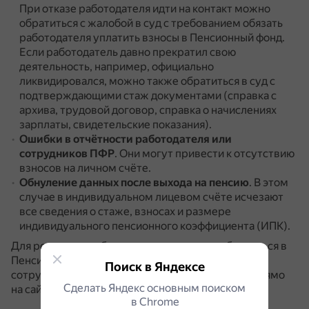
При отказе работодателя идти на контакт можно
обратиться с жалобой в суд с требованием обязать
работодателя уплатить взносы в Пенсионный фонд.
Если работодатель давно прекратил свою
деятельность, например, официально
ликвидировался, можно также обратиться в суд с
подтверждающими стаж документами (справка с
архива, трудовой договор, справка о начислениях
зарплаты, свидетельские показания).
Ошибки в отчётности работодателя или
сотрудников ПФР
.
Они могут привести к отсутствию
взносов на личном счёте.
Обнуление данных после выхода на пенсию
.
В этом
случае в индивидуальном лицевом счёте исчезают
все сведения о стаже, взносах и размере
индивидуального пенсионного коэффициента (ИПК).
Для решения проблемы рекомендуется обратиться в
Пенсионный фонд РФ (ПФР) и сообщить о ней
Поиск в Яндексе
сотрудникам фонда.
Отправить запрос можно прямо
Сделать Яндекс основным поиском
на сайте: https://es.pfrf.ru/appeal.
в Сhrome