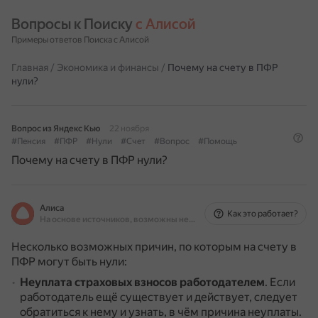
Вопросы к Поиску 
с Алисой
Примеры ответов Поиска с Алисой
Главная
/
Экономика и финансы
/
Почему на счету в ПФР
нули?
Вопрос из Яндекс Кью
22 ноября
#Пенсия
#ПФР
#Нули
#Счет
#Вопрос
#Помощь
Почему на счету в ПФР нули?
Алиса
Как это работает?
На основе источников, возможны неточности
Несколько возможных причин, по которым на счету в
ПФР могут быть нули:
Неуплата страховых взносов работодателем
.
Если
работодатель ещё существует и действует, следует
обратиться к нему и узнать, в чём причина неуплаты.