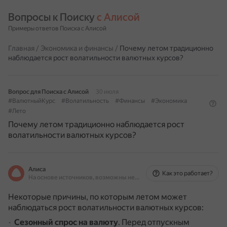
Вопросы к Поиску 
с Алисой
Примеры ответов Поиска с Алисой
Главная
/
Экономика и финансы
/
Почему летом традиционно
наблюдается рост волатильности валютных курсов?
Вопрос для Поиска с Алисой
30 июля
#ВалютныйКурс
#Волатильность
#Финансы
#Экономика
#Лето
Почему летом традиционно наблюдается рост
волатильности валютных курсов?
Алиса
Как это работает?
На основе источников, возможны неточности
Некоторые причины, по которым летом может
наблюдаться рост волатильности валютных курсов:
Сезонный спрос на валюту
.
Перед отпускным