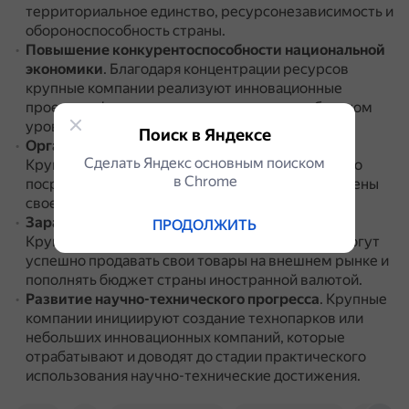
территориальное единство, ресурсонезависимость и
обороноспособность страны.
Повышение конкурентоспособности национальной
экономики
.
Благодаря концентрации ресурсов
крупные компании реализуют инновационные
проекты и формируют новые рынки на глобальном
уровне.
Поиск в Яндексе
Организация оптимальной цепочки поставок
.
Сделать Яндекс основным поиском
Крупные корпорации минимизируют количество
в Сhrome
посредников и позитивно влияют на конечные цены
своей продукции.
Заработок экспортной выручки для страны
.
ПРОДОЛЖИТЬ
Крупные конкурентоспособные предприятия могут
успешно продавать свои товары на внешнем рынке и
пополнять бюджет страны иностранной валютой.
Развитие научно-технического прогресса
.
Крупные
компании инициируют создание технопарков или
небольших инновационных компаний, которые
отрабатывают и доводят до стадии практического
использования научно-технические достижения.