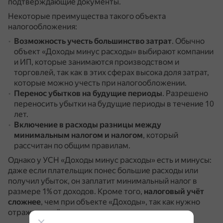
подтверждающие документы.
Некоторые преимущества такого объекта
налогообложения:
Возможность учесть большинство затрат
.
Обычно
объект «Доходы минус расходы» выбирают компании
и ИП, которые занимаются производством и
торговлей, так как в этих сферах высока доля затрат,
которые можно учесть при налогообложении.
Перенос убытков на будущие периоды
.
Разрешено
переносить убытки на будущие периоды в течение 10
лет.
Включение в расходы разницы между
минимальным налогом и налогом
, который
рассчитан по общим правилам.
Однако у УСН «Доходы минус расходы» есть и минусы:
даже если плательщик понес большие расходы или
получил убыток, он заплатит минимальный налог в
размере 1% от доходов.
Кроме того,
налоговый учёт
сложнее
, чем при объекте «Доходы», так как нужно
отражать ещё и расходы.