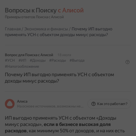
Вопросы к Поиску 
с Алисой
Примеры ответов Поиска с Алисой
Главная
/
Экономика и финансы
/
Почему ИП выгодно
применять УСН с объектом доходы минус расходы?
Вопрос для Поиска с Алисой
18 июля
#УСН
#ИП
#Доходы
#Расходы
#Выгода
#Налогообложение
Почему ИП выгодно применять УСН с объектом
доходы минус расходы?
Алиса
Как это работает?
На основе источников, возможны неточности
ИП выгодно применять УСН с объектом «Доходы
минус расходы»,
если в бизнесе высокая доля
расходов
, как минимум 50% от доходов, и на них есть