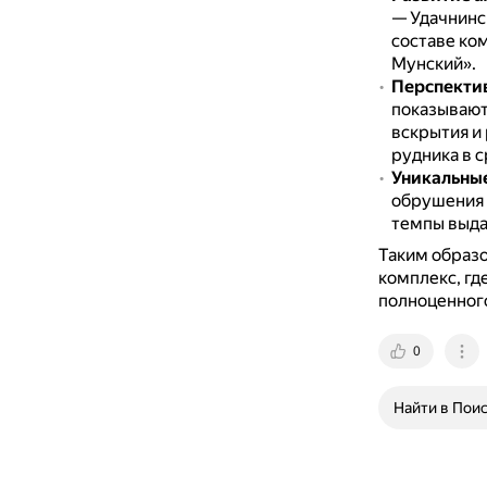
— Удачнинс
составе ко
Мунский».
Перспекти
показывают,
вскрытия и
рудника в 
Уникальные
обрушения 
темпы выда
Таким образ
комплекс, гд
полноценного
0
Найти в Пои