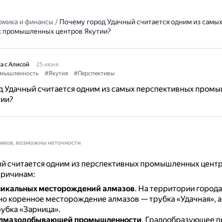
омика и финансы
/
Почему город Удачный считается одним из самы
 промышленных центров Якутии?
а с Алисой
25 июня
мышленность
#Якутия
#Перспективы
д Удачный считается одним из самых перспективных пром
тии?
ников, возможны неточности
ый считается одним из перспективных промышленных центр
причинам:
никальных месторождений алмазов
.
На территории города
о коренное месторождение алмазов — трубка «Удачная», а 
рубка «Зарница».
алмазодобывающей промышленности
.
Градообразующее п