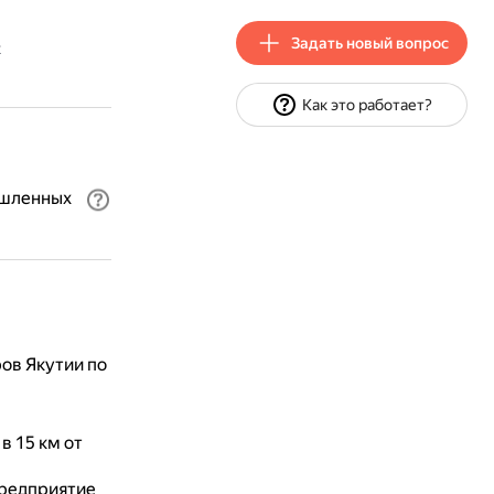
Задать новый вопрос
х
Как это работает?
ышленных
ов Якутии по
в 15 км от
редприятие