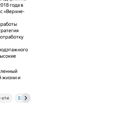
2018 года в
с «Верхне-
 работы
тратегия
 отработку
подэтажного
высокие
шленный
й жизни и
--p1ai
www.mirrab.ru
yakutia-photo.ru