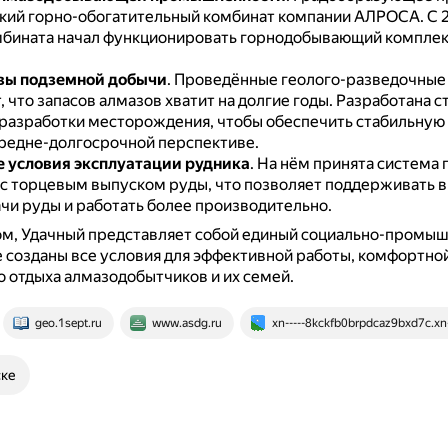
кий горно-обогатительный комбинат компании АЛРОСА.
С 
мбината начал функционировать горнодобывающий комплек
вы подземной добычи
.
Проведённые геолого-разведочные
 что запасов алмазов хватит на долгие годы.
Разработана с
 разработки месторождения, чтобы обеспечить стабильную
средне-долгосрочной перспективе.
 условия эксплуатации рудника
.
На нём принята система 
с торцевым выпуском руды, что позволяет поддерживать 
чи руды и работать более производительно.
ом, Удачный представляет собой единый социально-промы
е созданы все условия для эффективной работы, комфортно
 отдыха алмазодобытчиков и их семей.
geo.1sept.ru
www.asdg.ru
xn-----8kckfb0brpdcaz9bxd7c.xn
ске