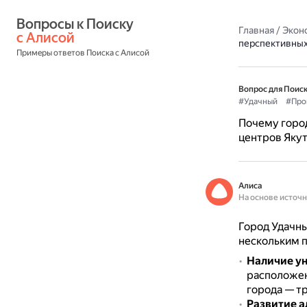
Вопросы к Поиску 
Главная
/
Экон
с Алисой
перспективных
Примеры ответов Поиска с Алисой
Вопрос для Поиск
#Удачный
#Про
Почему горо
центров Яку
Алиса
На основе источ
Город Удачн
нескольким 
Наличие у
расположен
города — т
Развитие 