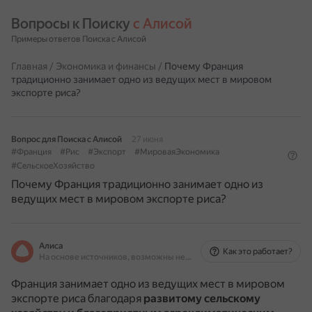
Вопросы к Поиску 
с Алисой
Примеры ответов Поиска с Алисой
Главная
/
Экономика и финансы
/
Почему Франция
традиционно занимает одно из ведущих мест в мировом
экспорте риса?
Вопрос для Поиска с Алисой
27 июня
#Франция
#Рис
#Экспорт
#МироваяЭкономика
#СельскоеХозяйство
Почему Франция традиционно занимает одно из
ведущих мест в мировом экспорте риса?
Алиса
Как это работает?
На основе источников, возможны неточности
Франция занимает одно из ведущих мест в мировом
экспорте риса благодаря
развитому сельскому