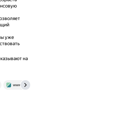
ансовую
позволяет
бщий
ны уже
ствовать
указывают на
е
www.rbc.ru