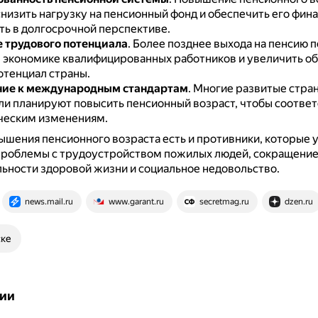
снизить нагрузку на пенсионный фонд и обеспечить его фин
ть в долгосрочной перспективе.
 трудового потенциала
.
Более позднее выхода на пенсию 
в экономике квалифицированных работников и увеличить о
отенциал страны.
ие к международным стандартам
.
Многие развитые стра
ли планируют повысить пенсионный возраст, чтобы соответ
ческим изменениям.
ышения пенсионного возраста есть и противники, которые 
роблемы с трудоустройством пожилых людей, сокращени
ности здоровой жизни и социальное недовольство.
news.mail.ru
www.garant.ru
secretmag.ru
dzen.ru
ске
ии