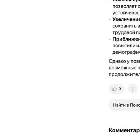
позволяет 
устойчивос
Увеличение
сохранить 
трудовой п
Приближен
повысили и
демографи
Однако у пов
возможные п
продолжитель
0
Найти в Пои
Комментар