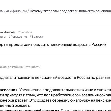
омика и финансы
/
Почему эксперты предлагали повысить пенсионн
а с Алисой
28 ноября
ерты
#Повышение
#Возраст
рты предлагали повысить пенсионный возраст в России?
ников, возможны неточности
длагали повысить пенсионный возраст в России по разным
аселения
.
Увеличение продолжительности жизни и сниже
и приводят к тому, что доля работающего населения сокращ
ионеров растёт.
Это создаёт серьёзную нагрузку на пенсио
твенный бюджет.
ванность пенсионной системы
.
Повышение пенсионного в