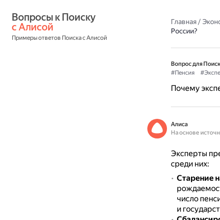
Вопросы к Поиску 
Главная
/
Экон
с Алисой
России?
Примеры ответов Поиска с Алисой
Вопрос для Поиск
#Пенсия
#Эксп
Почему экспе
Алиса
На основе источ
Эксперты пре
среди них:
Старение н
рождаемост
число пенс
и государс
Сбалансиро