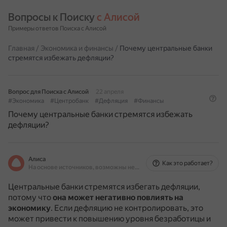
Вопросы к Поиску 
с Алисой
Примеры ответов Поиска с Алисой
Главная
/
Экономика и финансы
/
Почему центральные банки
стремятся избежать дефляции?
Вопрос для Поиска с Алисой
22 апреля
#Экономика
#Центробанк
#Дефляция
#Финансы
Почему центральные банки стремятся избежать
дефляции?
Алиса
Как это работает?
На основе источников, возможны неточности
Центральные банки стремятся избегать дефляции,
потому что
она может негативно повлиять на
экономику
.
Если дефляцию не контролировать, это
может привести к повышению уровня безработицы и