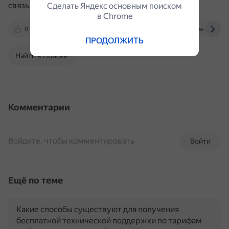
связь.
Сделать Яндекс основным поиском
в Сhrome
0
3dnews.ru
www.banki.ru
www.gazeta.
ПРОДОЛЖИТЬ
Найти в Поиске
Комментарии
Войдите, чтобы комментировать
Войти
Ещё по теме
Какие способы существуют для получения
бесплатной технической поддержки по тарифам