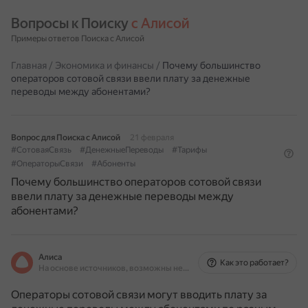
Вопросы к Поиску 
с Алисой
Примеры ответов Поиска с Алисой
Главная
/
Экономика и финансы
/
Почему большинство
операторов сотовой связи ввели плату за денежные
переводы между абонентами?
Вопрос для Поиска с Алисой
21 февраля
#СотоваяСвязь
#ДенежныеПереводы
#Тарифы
#ОператорыСвязи
#Абоненты
Почему большинство операторов сотовой связи
ввели плату за денежные переводы между
абонентами?
Алиса
Как это работает?
На основе источников, возможны неточности
Операторы сотовой связи могут вводить плату за