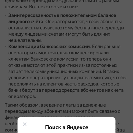
денежные переводы между абонентами по разным
причинам. Вот некоторые из них:
Заинтересованность в положительном балансе
лицевого счёта
.
Операторы хотят, чтобы абоненты
оставались на связи, поэтому бесплатные переводы
между лицевыми счетами могут быть для них
нежелательны.
Компенсация банковских комиссий
.
Если раньше
операторы самостоятельно компенсировали
клиентам банковские комиссии, то теперь они
отказываются от этой практики из-за постоянных
затрат телекоммуникационных компаний.
В таких
условиях операторы могут вводить комиссию, чтобы
переложить на клиентов часть расходов, которые
банки берут за перевод средств абонентов на счета
операторов.
Таким образом, введение платы за денежные
переводы между абонентами может быть связано с
финансовыми интересами операторов и
необходимостью компенсировать дополнительные
Поиск в Яндексе
комиссии, которые банки берут за приём платежей за