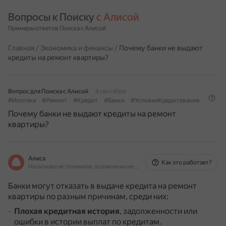
Вопросы к Поиску 
с Алисой
Примеры ответов Поиска с Алисой
Главная
/
Экономика и финансы
/
Почему банки не выдают
кредиты на ремонт квартиры?
Вопрос для Поиска с Алисой
9 сентября
#Ипотека
#Ремонт
#Кредит
#Банки
#УсловияКредитования
Почему банки не выдают кредиты на ремонт
квартиры?
Алиса
Как это работает?
На основе источников, возможны неточности
Банки могут отказать в выдаче кредита на ремонт
квартиры по разным причинам, среди них:
Плохая кредитная история
, задолженности или
ошибки в истории выплат по кредитам.